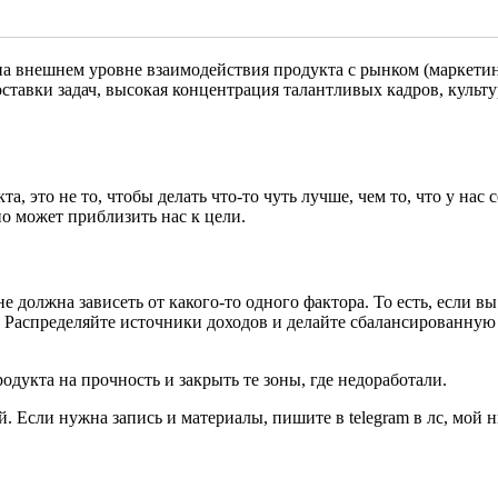
на внешнем уровне взаимодействия продукта с рынком (маркетинг
авки задач, высокая концентрация талантливых кадров, культура 
 это не то, чтобы делать что-то чуть лучше, чем то, что у нас 
но может приблизить нас к цели.
е должна зависеть от какого-то одного фактора. То есть, если вы
л. Распределяйте источники доходов и делайте сбалансированную
дукта на прочность и закрыть те зоны, где недоработали.
 Если нужна запись и материалы, пишите в telegram в лс, мой н