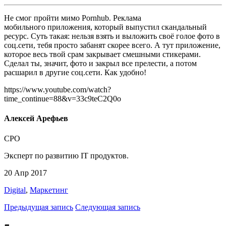
Не смог пройти мимо Pornhub. Реклама
мобильного приложения, который выпустил скандальный
ресурс. Суть такая: нельзя взять и выложить своё голое фото в
соц.сети, тебя просто забанят скорее всего. А тут приложение,
которое весь твой срам закрывает смешными стикерами.
Сделал ты, значит, фото и закрыл все прелести, а потом
расшарил в другие соц.сети. Как удобно!
https://www.youtube.com/watch?
time_continue=88&v=33c9teC2Q0o
Алексей Арефьев
CPO
Эксперт по развитию IT продуктов.
20 Апр 2017
Digital
,
Маркетинг
Предыдущая запись
Следующая запись